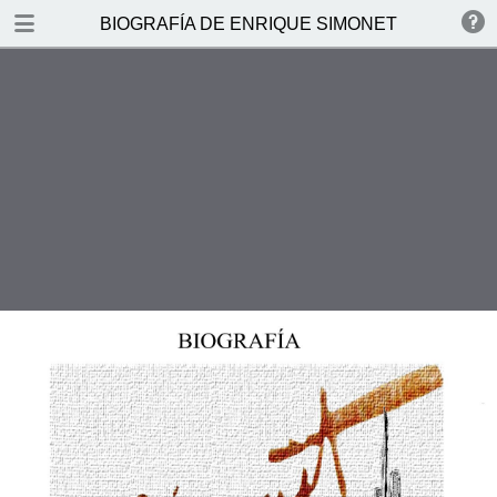
DOWNLOAD
BIOGRAFÍA DE ENRIQUE SIMONET LOMBARD
publication.pdf
343 MB
TABLE OF CONTENTS
ÍNDICE
INTRODUCCIÓN
1866 a 1882–VALENCIA
1882 a 1885–MÁLAGA
1885 a 1887 - ESTUDIOS EN
MADRID Y ROMA